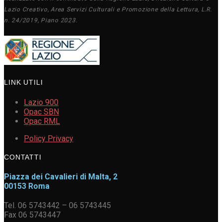
Lazio Creativo, Area Servizi Culturali e Promozione della Lettura, L.R.
n. 24/2019, Piano 2023.
LINK UTILI
Lazio 900
Opac SBN
Opac RML
Policy Privacy
CONTATTI
Piazza dei Cavalieri di Malta, 2
00153 Roma
Tel. 06 5743442 – 06 5743445
Fax 06 5743447