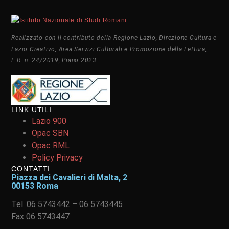
Realizzato con il contributo della Regione Lazio, Direzione Cultura e
Lazio Creativo, Area Servizi Culturali e Promozione della Lettura,
L.R. n. 24/2019, Piano 2023.
LINK UTILI
Lazio 900
Opac SBN
Opac RML
Policy Privacy
CONTATTI
Piazza dei Cavalieri di Malta, 2
00153 Roma
Tel. 06 5743442 – 06 5743445
Fax 06 5743447