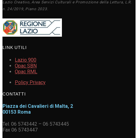
Lazio Creativo, Area Servizi Culturali e Promozione della Lettura, L.R.
n. 24/2019, Piano 2023.
LINK UTILI
Lazio 900
Opac SBN
Opac RML
Policy Privacy
CONTATTI
Piazza dei Cavalieri di Malta, 2
00153 Roma
Tel. 06 5743442 – 06 5743445
Fax 06 5743447