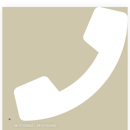
Skip
to
content
06 5743442 – 06 5743445