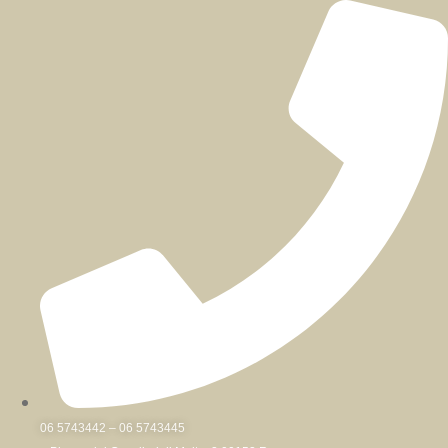
Skip
to
content
06 5743442 – 06 5743445