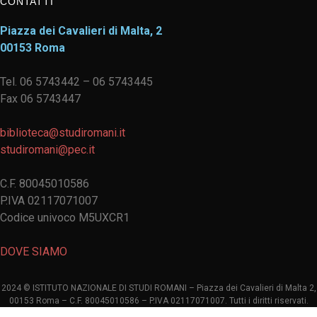
CONTATTI
Piazza dei Cavalieri di Malta, 2
00153 Roma
Tel. 06 5743442 – 06 5743445
Fax 06 5743447
biblioteca@studiromani.it
studiromani@pec.it
C.F. 80045010586
P.IVA 02117071007
Codice univoco M5UXCR1
DOVE SIAMO
2024 © ISTITUTO NAZIONALE DI STUDI ROMANI – Piazza dei Cavalieri di Malta 2,
00153 Roma – C.F. 80045010586 – P.IVA 02117071007. Tutti i diritti riservati.