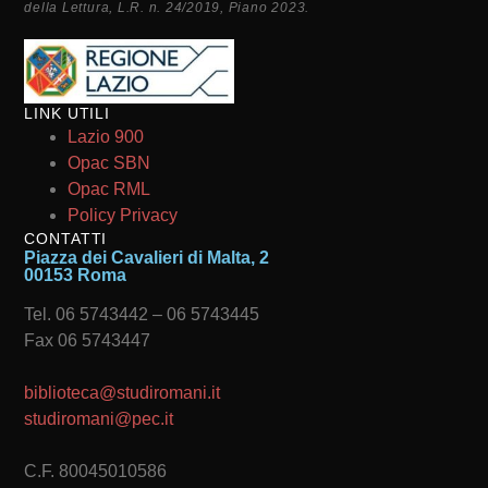
della Lettura, L.R. n. 24/2019, Piano 2023.
LINK UTILI
Lazio 900
Opac SBN
Opac RML
Policy Privacy
CONTATTI
Piazza dei Cavalieri di Malta, 2
00153 Roma
Tel. 06 5743442 – 06 5743445
Fax 06 5743447
biblioteca@studiromani.it
studiromani@pec.it
C.F. 80045010586