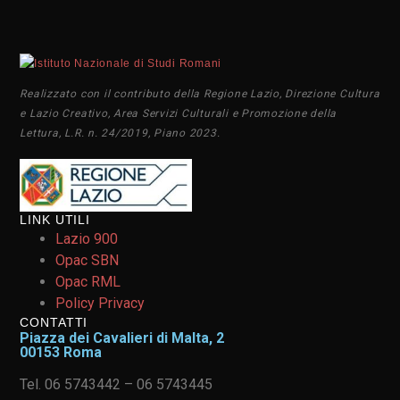
Realizzato con il contributo della Regione Lazio, Direzione Cultura
e Lazio Creativo, Area Servizi Culturali e Promozione della
Lettura, L.R. n. 24/2019, Piano 2023.
LINK UTILI
Lazio 900
Opac SBN
Opac RML
Policy Privacy
CONTATTI
Piazza dei Cavalieri di Malta, 2
00153 Roma
Tel. 06 5743442 – 06 5743445