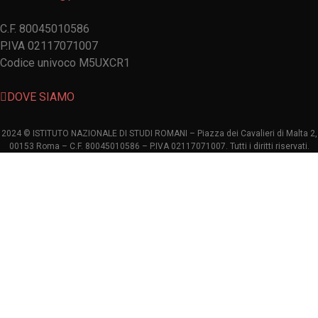
C.F. 80045010586
P.IVA 02117071007
Codice univoco M5UXCR1
DOVE SIAMO
2024 © ISTITUTO NAZIONALE DI STUDI ROMANI – Piazza dei Cavalieri di Malta 2,
00153 Roma – C.F. 80045010586 – P.IVA 02117071007. Tutti i diritti riservati.