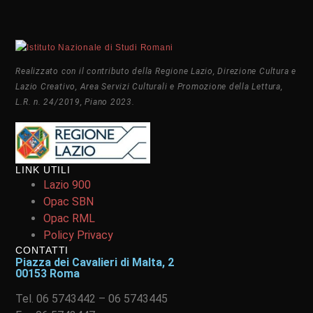
Realizzato con il contributo della Regione Lazio, Direzione Cultura e
Lazio Creativo, Area Servizi Culturali e Promozione della Lettura,
L.R. n. 24/2019, Piano 2023.
LINK UTILI
Lazio 900
Opac SBN
Opac RML
Policy Privacy
CONTATTI
Piazza dei Cavalieri di Malta, 2
00153 Roma
Tel. 06 5743442 – 06 5743445