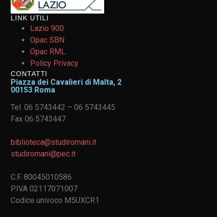
LINK UTILI
Lazio 900
Opac SBN
Opac RML
Policy Privacy
CONTATTI
Piazza dei Cavalieri di Malta, 2
00153 Roma
Tel. 06 5743442 – 06 5743445
Fax 06 5743447
biblioteca@studiromani.it
studiromani@pec.it
C.F. 80045010586
P.IVA 02117071007
Codice univoco M5UXCR1