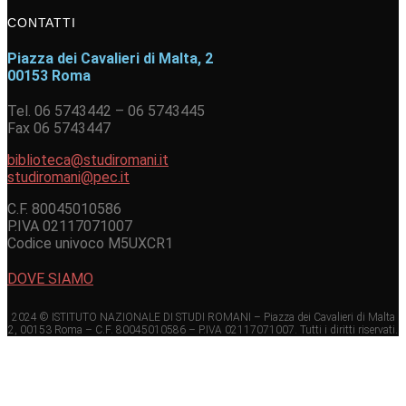
CONTATTI
Piazza dei Cavalieri di Malta, 2
00153 Roma
Tel. 06 5743442 – 06 5743445
Fax 06 5743447
biblioteca@studiromani.it
studiromani@pec.it
C.F. 80045010586
P.IVA 02117071007
Codice univoco M5UXCR1
DOVE SIAMO
2024 © ISTITUTO NAZIONALE DI STUDI ROMANI – Piazza dei Cavalieri di Malta
2, 00153 Roma – C.F. 80045010586 – P.IVA 02117071007. Tutti i diritti riservati.