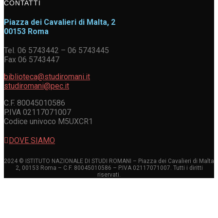
CONTATTI
Piazza dei Cavalieri di Malta, 2
00153 Roma
Tel. 06 5743442 – 06 5743445
Fax 06 5743447
biblioteca@studiromani.it
studiromani@pec.it
C.F. 80045010586
P.IVA 02117071007
Codice univoco M5UXCR1
DOVE SIAMO
2024 © ISTITUTO NAZIONALE DI STUDI ROMANI – Piazza dei Cavalieri di Malta
2, 00153 Roma – C.F. 80045010586 – P.IVA 02117071007. Tutti i diritti
riservati.