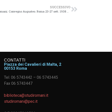
SUCCESSIVO
1938/09/25 – Istituto nazionale di Studi romani. Convegno Augusteo. Roma 23-27 sett. 1938 XVI – 77v
CONTATTI
Piazza dei Cavalieri di Malta, 2
00153 Roma
Tel. 06 5743442 – 06 5743445
Fax 06 5743447
biblioteca@studiromani.it
studiromani@pec.it