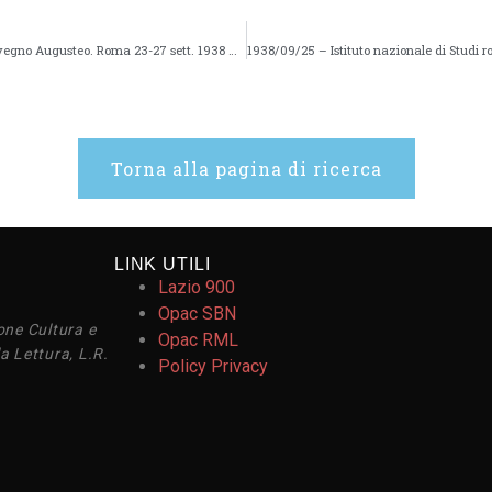
1938/09/25 – Istituto nazionale di Studi romani. Convegno Augusteo. Roma 23-27 sett. 1938 XVI – 76v
Torna alla pagina di ricerca
LINK UTILI
Lazio 900
Opac SBN
one Cultura e
Opac RML
a Lettura, L.R.
Policy Privacy