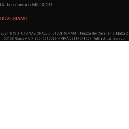
Codice univoco M5UXCR1
DOVE SIAMO
2024 © ISTITUTO NAZIONALE DI STUDI ROMANI – Piazza dei Cavalieri di Malta 2,
00153 Roma – C.F. 80045010586 – P.IVA 02117071007. Tutti i diritti riservati.