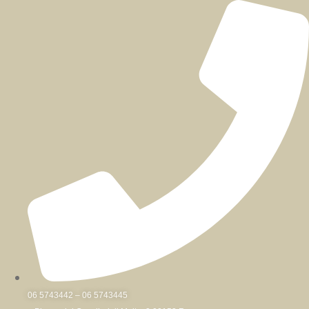
Skip
to
content
06 5743442 – 06 5743445