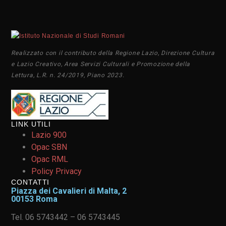
Realizzato con il contributo della Regione Lazio, Direzione Cultura
e Lazio Creativo, Area Servizi Culturali e Promozione della
Lettura, L.R. n. 24/2019, Piano 2023.
LINK UTILI
Lazio 900
Opac SBN
Opac RML
Policy Privacy
CONTATTI
Piazza dei Cavalieri di Malta, 2
00153 Roma
Tel. 06 5743442 – 06 5743445