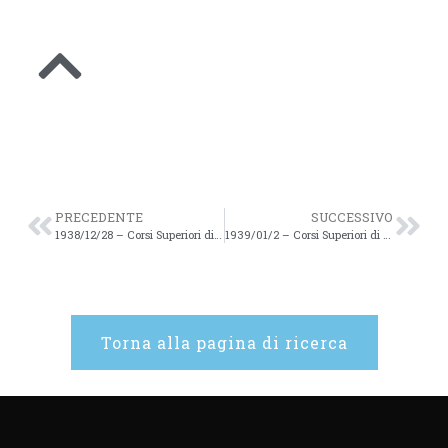
PRECEDENTE
SUCCESSIVO
1938/12/28 – Corsi Superiori di Studi Romani Anno Acc. 1938/39 XIII – 11
1939/01/2 – Corsi Superiori di Studi Romani Anno Acc. 1938/39 XIII – 12
Torna alla pagina di ricerca