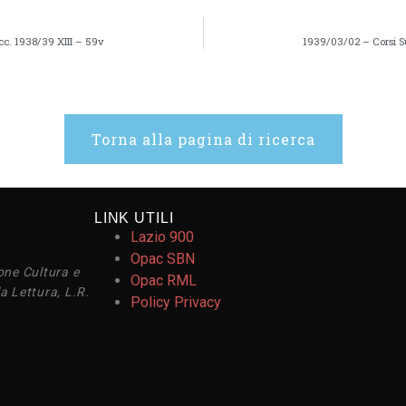
cc. 1938/39 XIII – 59v
1939/03/02 – Corsi Su
Torna alla pagina di ricerca
LINK UTILI
Lazio 900
Opac SBN
one Cultura e
Opac RML
a Lettura, L.R.
Policy Privacy