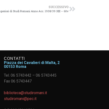
SUCCESSIVO
periori di Studi Romani Anno Acc. 1938/39 XIII – 60v
CONTATTI
Piazza dei Cavalieri di Malta, 2
00153 Roma
Tel. 06 5743442 – 06 5743445
Fax 06 5743447
biblioteca@studiromani.it
studiromani@pec.it