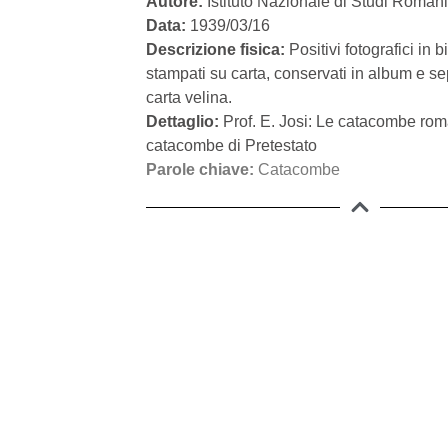
Autore:
Istituto Nazionale di Studi Romani
Data:
1939/03/16
Descrizione fisica:
Positivi fotografici in 
stampati su carta, conservati in album e sep
carta velina.
Dettaglio:
Prof. E. Josi: Le catacombe roma
catacombe di Pretestato
Parole chiave:
Catacombe