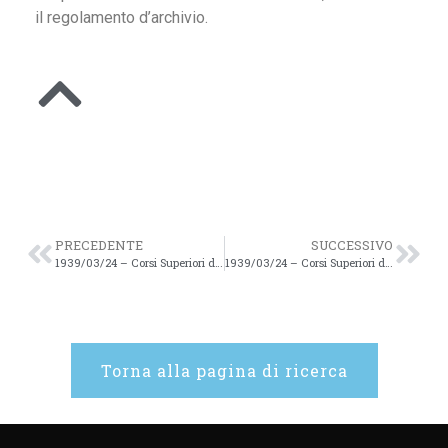
il regolamento d’archivio.
PRECEDENTE
SUCCESSIVO
1939/03/24 – Corsi Superiori di Studi Romani Anno Acc. 1938/39 XIII – 100
1939/03/24 – Corsi Superiori di Studi Romani Anno Acc. 1938/39 XIII – 101
Torna alla pagina di ricerca