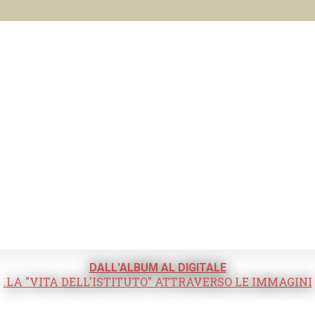
DALL'ALBUM AL DIGITALE
.LA "VITA DELL'ISTITUTO" ATTRAVERSO LE IMMAGINI