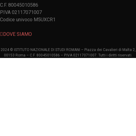
C.F. 80045010586
P.IVA 02117071007
Codice univoco M5UXCR1
DOVE SIAMO
2024 © ISTITUTO NAZIONALE DI STUDI ROMANI – Piazza dei Cavalieri di Malta 2,
00153 Roma – C.F. 80045010586 – P.IVA 02117071007. Tutti i diritti riservati.