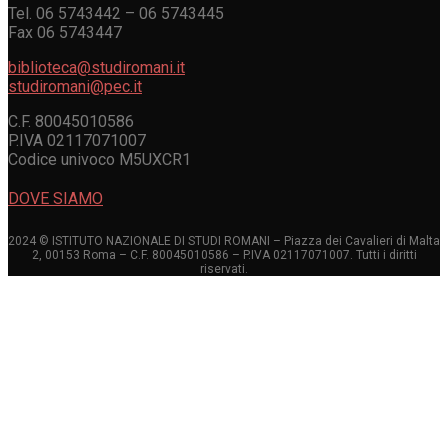
Tel. 06 5743442 – 06 5743445
Fax 06 5743447
biblioteca@studiromani.it
studiromani@pec.it
C.F. 80045010586
P.IVA 02117071007
Codice univoco M5UXCR1
DOVE SIAMO
2024 © ISTITUTO NAZIONALE DI STUDI ROMANI – Piazza dei Cavalieri di Malta
2, 00153 Roma – C.F. 80045010586 – P.IVA 02117071007. Tutti i diritti
riservati.