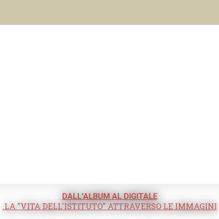
DALL'ALBUM AL DIGITALE
.LA "VITA DELL'ISTITUTO" ATTRAVERSO LE IMMAGINI