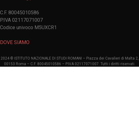
C.F. 80045010586
P.IVA 02117071007
Codice univoco M5UXCR1
DOVE SIAMO
2024 © ISTITUTO NAZIONALE DI STUDI ROMANI – Piazza dei Cavalieri di Malta 2,
00153 Roma – C.F. 80045010586 – P.IVA 02117071007. Tutti i diritti riservati.