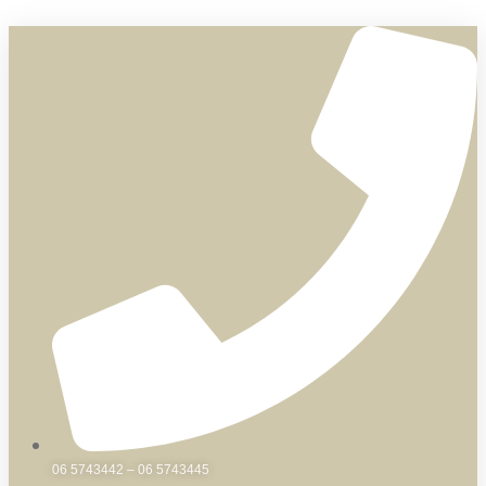
Skip
to
content
06 5743442 – 06 5743445