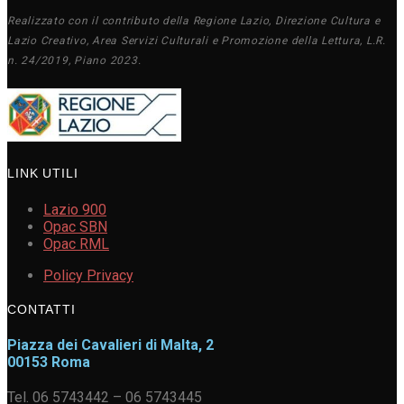
Realizzato con il contributo della Regione Lazio, Direzione Cultura e
Lazio Creativo, Area Servizi Culturali e Promozione della Lettura, L.R.
n. 24/2019, Piano 2023.
LINK UTILI
Lazio 900
Opac SBN
Opac RML
Policy Privacy
CONTATTI
Piazza dei Cavalieri di Malta, 2
00153 Roma
Tel. 06 5743442 – 06 5743445