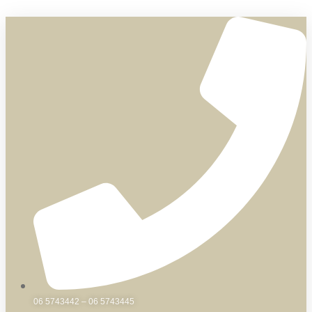
Skip
to
content
06 5743442 – 06 5743445