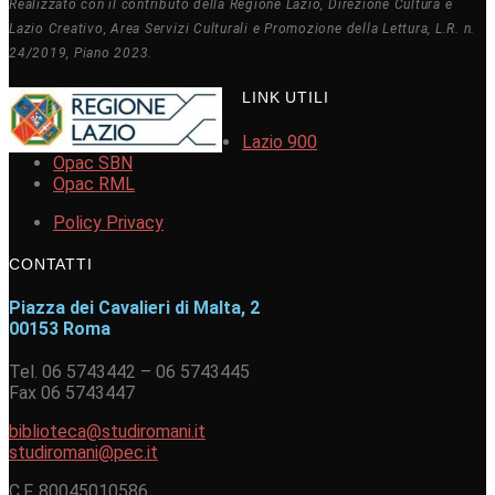
Realizzato con il contributo della Regione Lazio, Direzione Cultura e
Lazio Creativo, Area Servizi Culturali e Promozione della Lettura, L.R. n.
24/2019, Piano 2023.
LINK UTILI
Lazio 900
Opac SBN
Opac RML
Policy Privacy
CONTATTI
Piazza dei Cavalieri di Malta, 2
00153 Roma
Tel. 06 5743442 – 06 5743445
Fax 06 5743447
biblioteca@studiromani.it
studiromani@pec.it
C.F. 80045010586