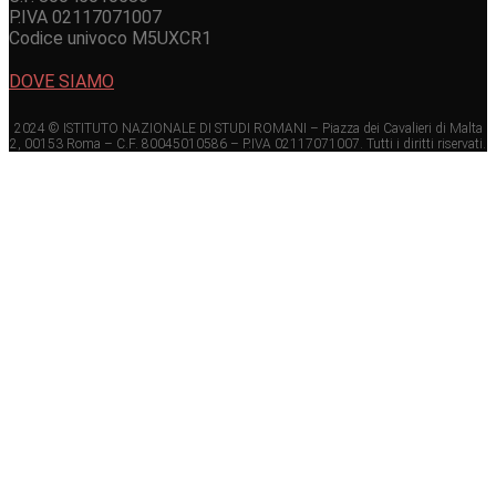
P.IVA 02117071007
Codice univoco M5UXCR1
DOVE SIAMO
2024 © ISTITUTO NAZIONALE DI STUDI ROMANI – Piazza dei Cavalieri di Malta
2, 00153 Roma – C.F. 80045010586 – P.IVA 02117071007. Tutti i diritti riservati.