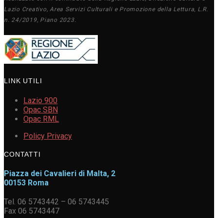
Lazio Creativo, Area Servizi Culturali e Promozione della Lettura, L.R.
n. 24/2019, Piano 2023.
LINK UTILI
Lazio 900
Opac SBN
Opac RML
Policy Privacy
CONTATTI
Piazza dei Cavalieri di Malta, 2
00153 Roma
Tel. 06 5743442 – 06 5743445
Fax 06 5743447