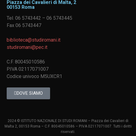
Piazza dei Cavalieri di Malta, 2
00153 Roma
Tel. 06 5743442 – 06 5743445
Fax 06 5743447
biblioteca@studiromani.it
studiromani@pec.it
C.F. 80045010586
P.IVA 02117071007
Codice univoco M5UXCR1
DOVE SIAMO
2024 © ISTITUTO NAZIONALE DI STUDI ROMANI – Piazza dei Cavalieri di
Malta 2, 00153 Roma – C.F. 80045010586 – P.IVA 02117071007. Tutti i diritti
riservati.