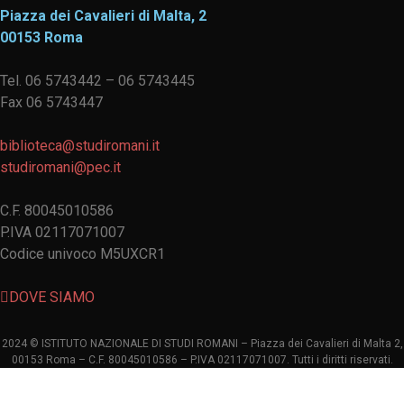
Piazza dei Cavalieri di Malta, 2
00153 Roma
Tel. 06 5743442 – 06 5743445
Fax 06 5743447
biblioteca@studiromani.it
studiromani@pec.it
C.F. 80045010586
P.IVA 02117071007
Codice univoco M5UXCR1
DOVE SIAMO
2024 © ISTITUTO NAZIONALE DI STUDI ROMANI – Piazza dei Cavalieri di Malta 2,
00153 Roma – C.F. 80045010586 – P.IVA 02117071007. Tutti i diritti riservati.