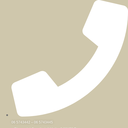
Skip
to
content
06 5743442 – 06 5743445