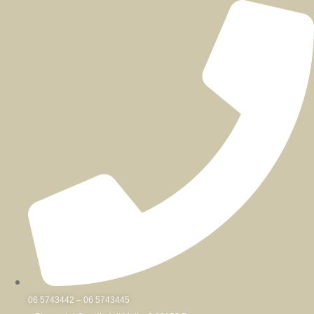
Skip
to
content
06 5743442 – 06 5743445