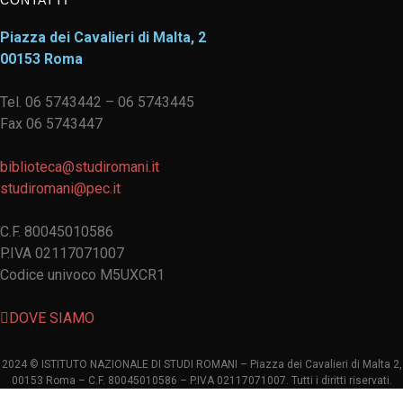
CONTATTI
Piazza dei Cavalieri di Malta, 2
00153 Roma
Tel. 06 5743442 – 06 5743445
Fax 06 5743447
biblioteca@studiromani.it
studiromani@pec.it
C.F. 80045010586
P.IVA 02117071007
Codice univoco M5UXCR1
DOVE SIAMO
2024 © ISTITUTO NAZIONALE DI STUDI ROMANI – Piazza dei Cavalieri di Malta 2,
00153 Roma – C.F. 80045010586 – P.IVA 02117071007. Tutti i diritti riservati.