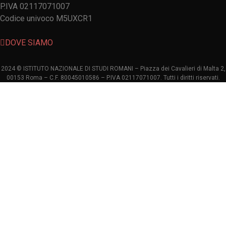
P.IVA 02117071007
Codice univoco M5UXCR1
DOVE SIAMO
2024 © ISTITUTO NAZIONALE DI STUDI ROMANI – Piazza dei Cavalieri di Malta 2,
00153 Roma – C.F. 80045010586 – P.IVA 02117071007. Tutti i diritti riservati.