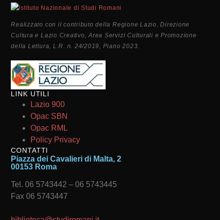
Realizzato con il contributo della Regione Lazio, Direzione
Cultura e Lazio Creativo, Area Servizi Culturali e Promozione
della Lettura, L.R. n. 24/2019, Piano 2023.
LINK UTILI
Lazio 900
Opac SBN
Opac RML
Policy Privacy
CONTATTI
Piazza dei Cavalieri di Malta, 2
00153 Roma
Tel. 06 5743442 – 06 5743445
Fax 06 5743447
biblioteca@studiromani.it