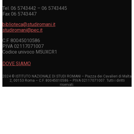
Tel. 06 5743442 – 06 5743445
Fax 06 5743447
biblioteca@studiromani.it
studiromani@pec.it
C.F. 80045010586
P.IVA 02117071007
Codice univoco M5UXCR1
DOVE SIAMO
2024 © ISTITUTO NAZIONALE DI STUDI ROMANI – Piazza dei Cavalieri di Malta
2, 00153 Roma – C.F. 80045010586 – P.IVA 02117071007. Tutti i diritti
riservati.