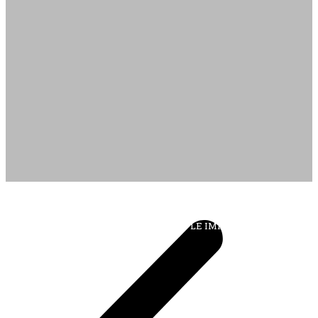
DALL'ALBUM AL DIGITALE
LA "VITA DELL'ISTITUTO" ATTRAVERSO LE IMMAGINI