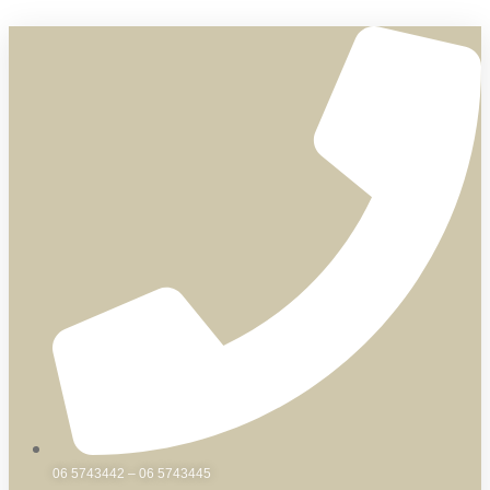
Skip
to
content
06 5743442 – 06 5743445