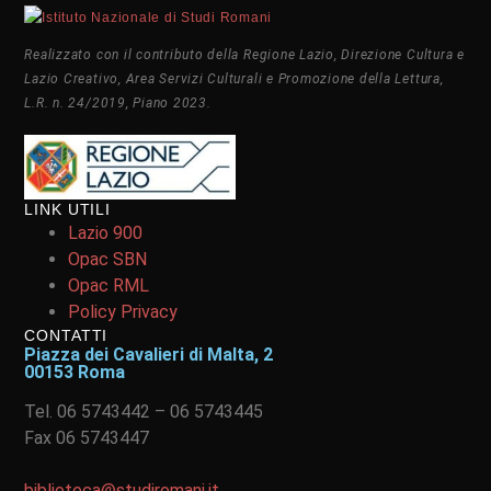
Realizzato con il contributo della Regione Lazio, Direzione Cultura e
Lazio Creativo, Area Servizi Culturali e Promozione della Lettura,
L.R. n. 24/2019, Piano 2023.
LINK UTILI
Lazio 900
Opac SBN
Opac RML
Policy Privacy
CONTATTI
Piazza dei Cavalieri di Malta, 2
00153 Roma
Tel. 06 5743442 – 06 5743445
Fax 06 5743447
biblioteca@studiromani.it