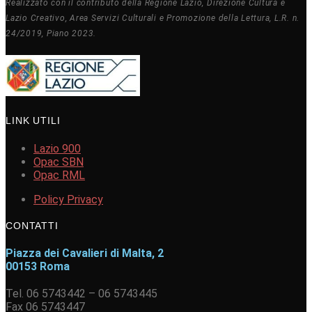
Realizzato con il contributo della Regione Lazio, Direzione Cultura e
Lazio Creativo, Area Servizi Culturali e Promozione della Lettura, L.R. n.
24/2019, Piano 2023.
LINK UTILI
Lazio 900
Opac SBN
Opac RML
Policy Privacy
CONTATTI
Piazza dei Cavalieri di Malta, 2
00153 Roma
Tel. 06 5743442 – 06 5743445
Fax 06 5743447