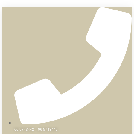
Skip
to
content
06 5743442 – 06 5743445