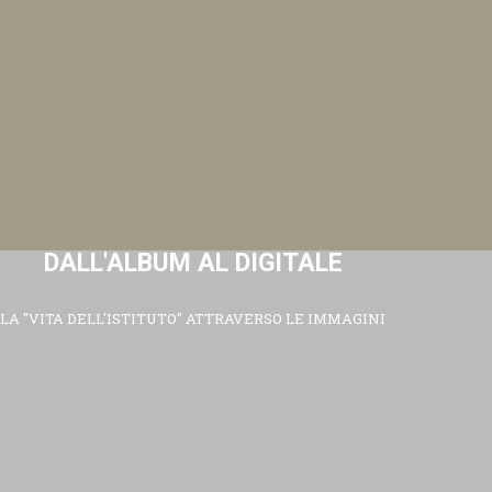
DALL'ALBUM AL DIGITALE
LA "VITA DELL'ISTITUTO" ATTRAVERSO LE IMMAGINI