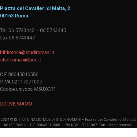
Piazza dei Cavalieri di Malta, 2
00153 Roma
Tel. 06 5743442 – 06 5743445
Fax 06 5743447
biblioteca@studiromani.it
studiromani@pec.it
C.F. 80045010586
P.IVA 02117071007
Codice univoco M5UXCR1
DOVE SIAMO
2024 © ISTITUTO NAZIONALE DI STUDI ROMANI – Piazza dei Cavalieri di Malta 2,
00153 Roma – C.F. 80045010586 – P.IVA 02117071007. Tutti i diritti riservati.