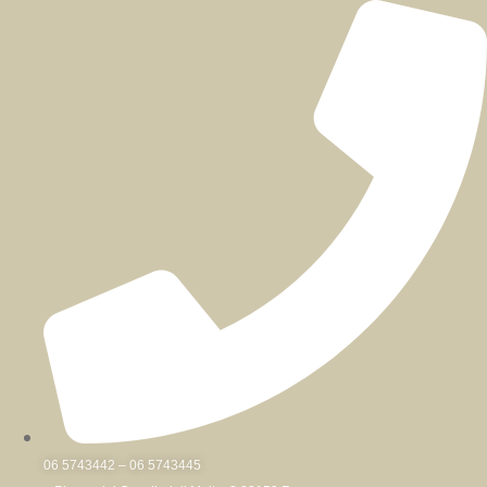
Skip
to
content
06 5743442 – 06 5743445