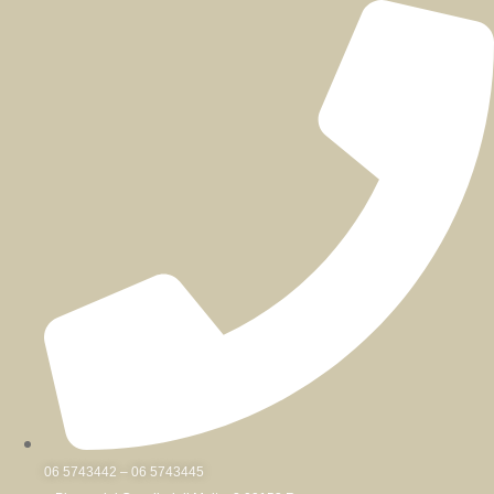
Skip
to
content
06 5743442 – 06 5743445