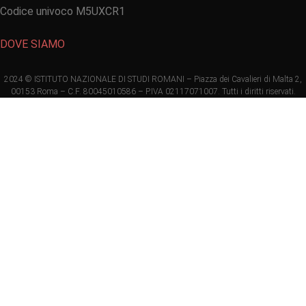
Codice univoco M5UXCR1
DOVE SIAMO
2024 © ISTITUTO NAZIONALE DI STUDI ROMANI – Piazza dei Cavalieri di Malta 2,
00153 Roma – C.F. 80045010586 – P.IVA 02117071007. Tutti i diritti riservati.