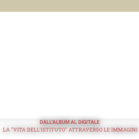
DALL'ALBUM AL DIGITALE
.LA "VITA DELL'ISTITUTO" ATTRAVERSO LE IMMAGINI