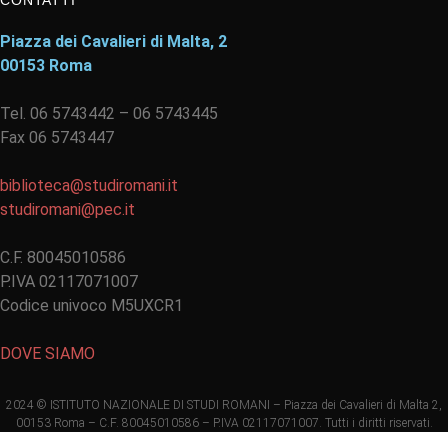
CONTATTI
Piazza dei Cavalieri di Malta, 2
00153 Roma
Tel. 06 5743442 – 06 5743445
Fax 06 5743447
biblioteca@studiromani.it
studiromani@pec.it
C.F. 80045010586
P.IVA 02117071007
Codice univoco M5UXCR1
DOVE SIAMO
2024 © ISTITUTO NAZIONALE DI STUDI ROMANI – Piazza dei Cavalieri di Malta 2,
00153 Roma – C.F. 80045010586 – P.IVA 02117071007. Tutti i diritti riservati.