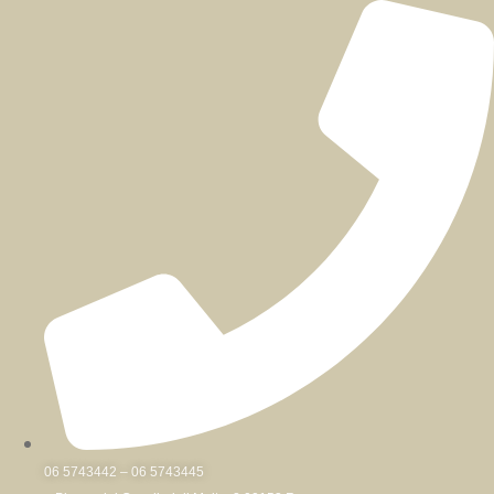
Skip
to
content
06 5743442 – 06 5743445