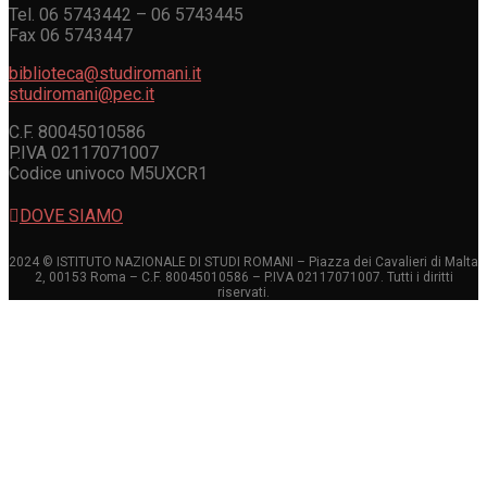
Tel. 06 5743442 – 06 5743445
Fax 06 5743447
biblioteca@studiromani.it
studiromani@pec.it
C.F. 80045010586
P.IVA 02117071007
Codice univoco M5UXCR1
DOVE SIAMO
2024 © ISTITUTO NAZIONALE DI STUDI ROMANI – Piazza dei Cavalieri di Malta
2, 00153 Roma – C.F. 80045010586 – P.IVA 02117071007. Tutti i diritti
riservati.