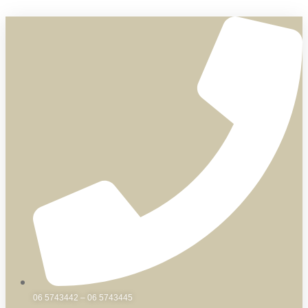
Skip
to
content
06 5743442 – 06 5743445