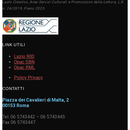
Lazio Creativo, Area Servizi Culturali e Promozione della Lettura, L.R.
n. 24/2019, Piano 2023.
LINK UTILI
Lazio 900
Opac SBN
Opac RML
Policy Privacy
CONTATTI
Piazza dei Cavalieri di Malta, 2
00153 Roma
Tel. 06 5743442 – 06 5743445
Fax 06 5743447