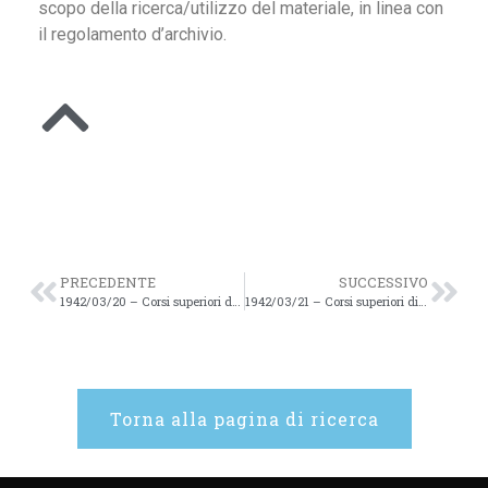
scopo della ricerca/utilizzo del materiale, in linea con
il regolamento d’archivio.
PRECEDENTE
SUCCESSIVO
1942/03/20 – Corsi superiori di Sudi Romani. Anno Accademico 1941-1942 – 102
1942/03/21 – Corsi superiori di Sudi Romani. Anno Accademico 1941-1942 – 103
Torna alla pagina di ricerca