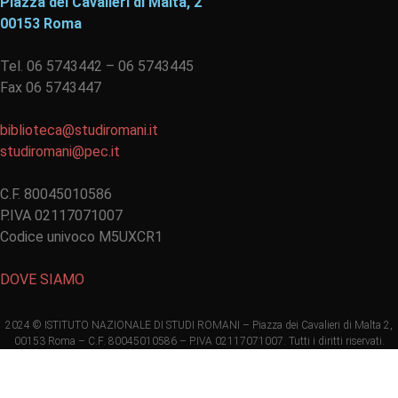
Piazza dei Cavalieri di Malta, 2
00153 Roma
Tel. 06 5743442 – 06 5743445
Fax 06 5743447
biblioteca@studiromani.it
studiromani@pec.it
C.F. 80045010586
P.IVA 02117071007
Codice univoco M5UXCR1
DOVE SIAMO
2024 © ISTITUTO NAZIONALE DI STUDI ROMANI – Piazza dei Cavalieri di Malta 2,
00153 Roma – C.F. 80045010586 – P.IVA 02117071007. Tutti i diritti riservati.