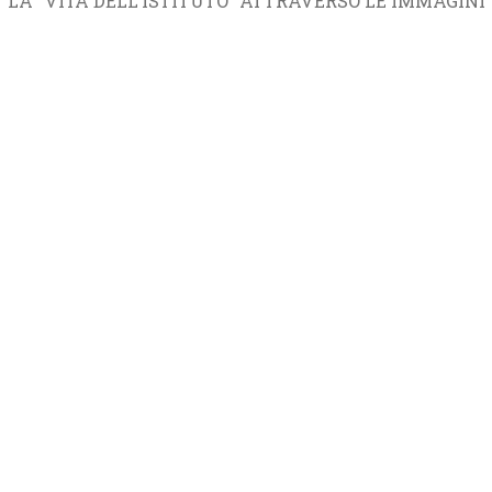
LA "VITA DELL'ISTITUTO" ATTRAVERSO LE IMMAGINI