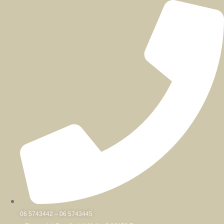
Skip
to
content
06 5743442 – 06 5743445