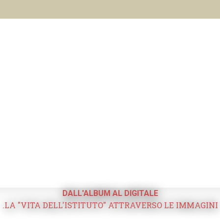
DALL'ALBUM AL DIGITALE
.LA "VITA DELL'ISTITUTO" ATTRAVERSO LE IMMAGINI