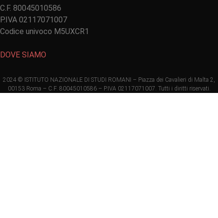
C.F. 80045010586
P.IVA 02117071007
Codice univoco M5UXCR1
DOVE SIAMO
2024 © ISTITUTO NAZIONALE DI STUDI ROMANI – Piazza dei Cavalieri di Malta 2,
00153 Roma – C.F. 80045010586 – P.IVA 02117071007. Tutti i diritti riservati.