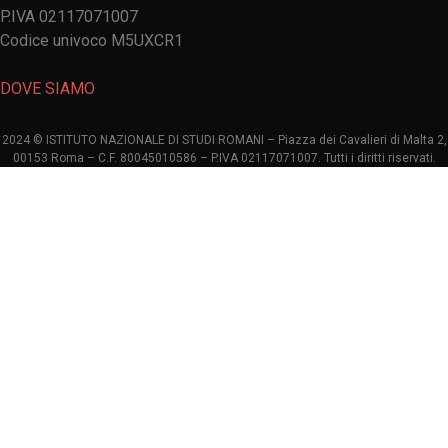
P.IVA 02117071007
Codice univoco M5UXCR1
DOVE SIAMO
2024 © ISTITUTO NAZIONALE DI STUDI ROMANI – Piazza dei Cavalieri di Malta 2,
00153 Roma – C.F. 80045010586 – P.IVA 02117071007. Tutti i diritti riservati.