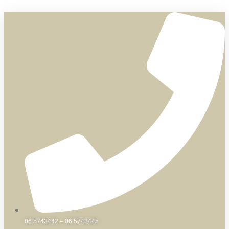
Skip
to
content
06 5743442 – 06 5743445