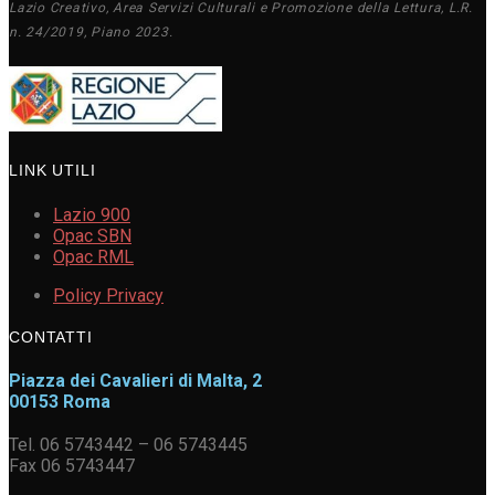
Lazio Creativo, Area Servizi Culturali e Promozione della Lettura, L.R.
n. 24/2019, Piano 2023.
LINK UTILI
Lazio 900
Opac SBN
Opac RML
Policy Privacy
CONTATTI
Piazza dei Cavalieri di Malta, 2
00153 Roma
Tel. 06 5743442 – 06 5743445
Fax 06 5743447