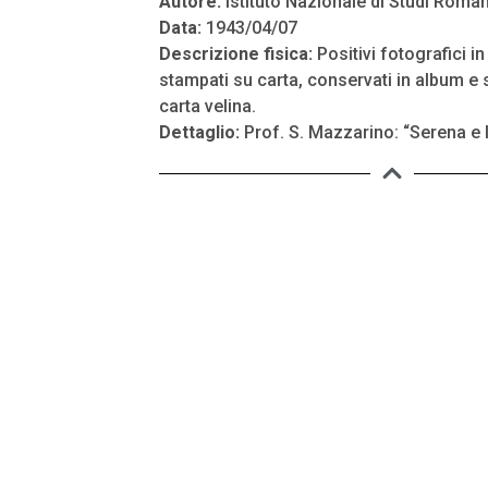
Autore:
Istituto Nazionale di Studi Roman
Data:
1943/04/07
Descrizione fisica:
Positivi fotografici i
stampati su carta, conservati in album e s
carta velina.
Dettaglio:
Prof. S. Mazzarino: “Serena e 