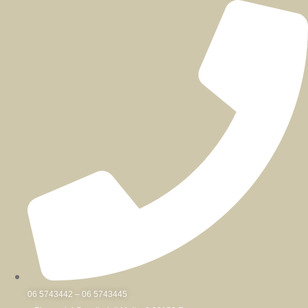
Skip
to
content
06 5743442 – 06 5743445