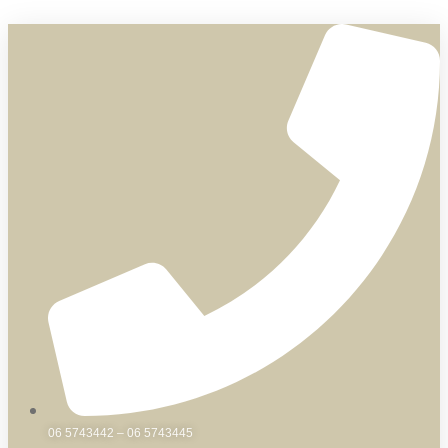
Skip
to
content
06 5743442 – 06 5743445