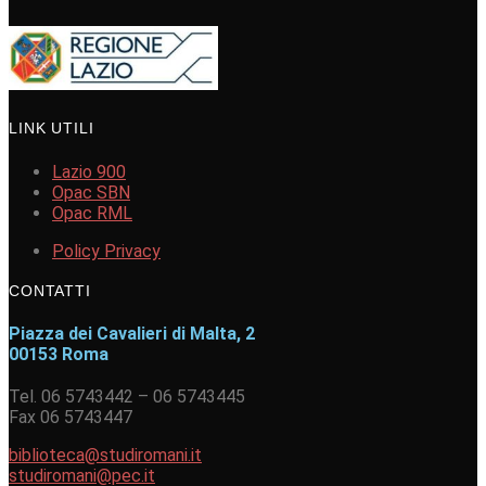
LINK UTILI
Lazio 900
Opac SBN
Opac RML
Policy Privacy
CONTATTI
Piazza dei Cavalieri di Malta, 2
00153 Roma
Tel. 06 5743442 – 06 5743445
Fax 06 5743447
biblioteca@studiromani.it
studiromani@pec.it