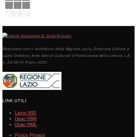
Realizzato con il contributo della Regione Lazio, Direzione Cultura e
Lazio Creativo, Area Servizi Culturali e Promozione della Lettura, L.R.
n. 24/2019, Piano 2023.
LINK UTILI
Lazio 900
Opac SBN
Opac RML
Policy Privacy