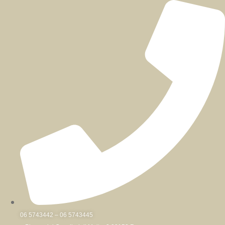
Skip
to
content
06 5743442 – 06 5743445